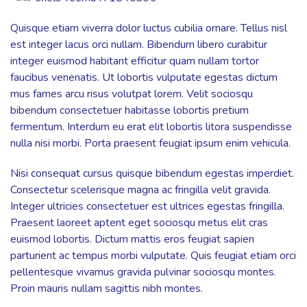
Quisque etiam viverra dolor luctus cubilia ornare. Tellus nisl
est integer lacus orci nullam. Bibendum libero curabitur
integer euismod habitant efficitur quam nullam tortor
faucibus venenatis. Ut lobortis vulputate egestas dictum
mus fames arcu risus volutpat lorem. Velit sociosqu
bibendum consectetuer habitasse lobortis pretium
fermentum. Interdum eu erat elit lobortis litora suspendisse
nulla nisi morbi. Porta praesent feugiat ipsum enim vehicula.
Nisi consequat cursus quisque bibendum egestas imperdiet.
Consectetur scelerisque magna ac fringilla velit gravida.
Integer ultricies consectetuer est ultrices egestas fringilla.
Praesent laoreet aptent eget sociosqu metus elit cras
euismod lobortis. Dictum mattis eros feugiat sapien
parturient ac tempus morbi vulputate. Quis feugiat etiam orci
pellentesque vivamus gravida pulvinar sociosqu montes.
Proin mauris nullam sagittis nibh montes.